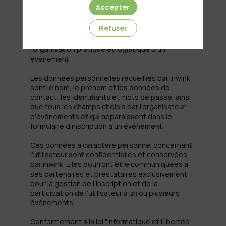
personnel par le système d’authentification
Accepter
inwink est nécessaire pour permettre à
l’utilisateur de s’inscrire à un évènement,
Refuser
d’accéder au site d’un évènement, et de
consulter les informations relatives à
l’organisation pratique et logistique d’un
évènement.
Les données personnelles recueillies par inwink
sont le nom, le prénom et les données de
contact, les identifiants et mots de passe, ainsi
que tous les champs choisis par l’organisateur
d’évènements et qui apparaissent dans le
formulaire d’inscription à un évènement.
Ces données à caractère personnel concernant
l’utilisateur sont confidentielles et conservées
par inwink. Elles pourront être communiquées à
ses partenaires et prestataires exclusivement
pour la gestion de l’inscription et de la
participation de l’utilisateur à un ou plusieurs
évènements.
Conformément à la loi "Informatique et Libertés"