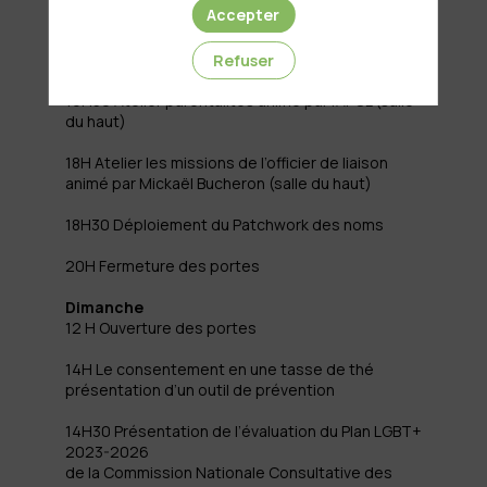
Accepter
14H30 -18H Démonstrations et prises de paroles
par les associations du salon (grande salle)
Refuser
16H30 Atelier parentalités animé par l’APGL (salle
du haut)
18H Atelier les missions de l’officier de liaison
animé par Mickaël Bucheron (salle du haut)
18H30 Déploiement du Patchwork des noms
20H Fermeture des portes
Dimanche
12 H Ouverture des portes
14H Le consentement en une tasse de thé
présentation d’un outil de prévention
14H30 Présentation de l’évaluation du Plan LGBT+
2023-2026
de la Commission Nationale Consultative des