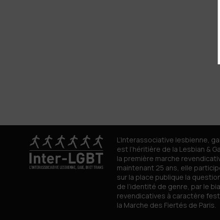
L’Interassociative lesbienne, ga
est l’héritière de la Lesbian & G
la première marche revendicati
maintenant 25 ans, elle partici
sur la place publique la question
de l’identité de genre, par le b
revendicatives à caractère fes
la Marche des Fiertés de Paris.