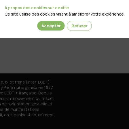
A propos des cookies sur ce site
Ce site utilise des cookies visant à améliorer votre expérience.
Accepter
Refuser
ie, bi et trans (Inter-LGBT)
ay Pride qui organisa en 1977
ve LGBTI+ française. Depuis
pe d’un mouvement qui inscrit
 de l’orientation sexuelle et
iais de manifestations
tif, en organisant notamment