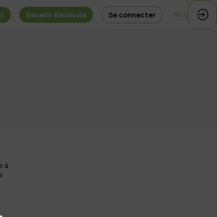
nt
Devenir Bénévole
Se connecter
FR
EN
e à
a