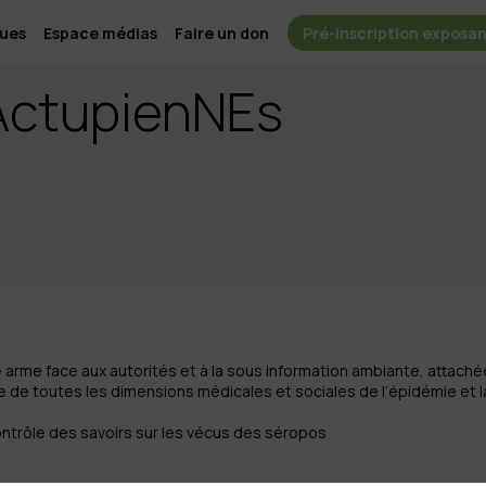
ques
Espace médias
Faire un don
Pré-inscription exposa
ActupienNEs
re arme face aux autorités et à la sous information ambiante, attaché
 de toutes les dimensions médicales et sociales de l’épidémie et l
ontrôle des savoirs sur les vécus des séropos